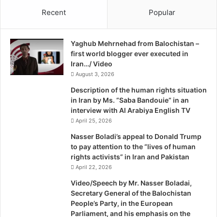
گُشت، کله گان، بمپور، اسماعیل آباد و زاهدان” اشاره کرد که دوخت
ر
a
Recent
Popular
ا
هر منطقه با منطقه دیگر متفاوت است.
h
ه
,
آ
T
اکنون برخلاف گذشته که غالباً از سوزن دوزی برای تزئین لباس‌های
Yaghub Mehrnehad from Balochistan –
ه
o
زنانه استفاده می‌شد، از این هنر دست برای تزئین کت، مانتو، کیف
first world blogger ever executed in
ن
r
زنانه، کیف پول، پیراهن، کاپشن، چکمه، کمربند، پارچه، کراوات، جلد
Iran…/ Video
چ
o
عینک، جاکلیدی، قاب عکس، جای دستمال کاغذی، دستمال سفره و
ا
August 3, 2026
n
ب
t
شلوار نیز استفاده می‌شود.
Description of the human rights situation
ه
o
in Iran by Ms. “Saba Bandouie” in an
ا
S
interview with Al Arabiya English TV
“اسلام کاظمیه” در کتاب “جای پای اسکندر” چاپ ۱۳۵۰ که حاصل
ر
u
April 25, 2026
سفر وی به سیستان و بلوچستان است، درباره سوزن‌دوزی بلوچ
ز
n
نوشته است: “شاهکار زن بلوچ در سر انگشتان رنجیده اوست، وقتی
ا
Nasser Boladi’s appeal to Donald Trump
ه
to pay attention to the “lives of human
که سوزن به دست می‌گیرد حاصل کارش را در تن پیرهنش باید دید
د
rights activists” in Iran and Pakistan
اما حیرتم از این است که زن بلوچ در این صحرای خشک، این همه
ا
April 22, 2026
رنگ و نقش عجیب را از کجا آورده است که به این ظرافت
ن
Video/Speech by Mr. Nasser Boladai,
می‌دوزد؟”
و
Secretary General of the Balochistan
ج
People’s Party, in the European
و
وی در ادامه نوشته است: “گل‌دوزی زن بلوچ به تازگی در تهران
Parliament, and his emphasis on the
د