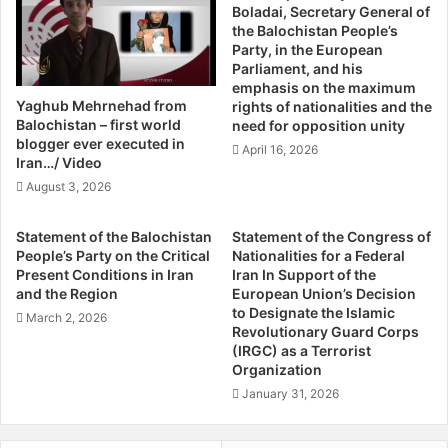
منطقه است، استفاده می‌کنند.
Boladai, Secretary General of
ی
m
the Balochistan People’s
/
e
Party, in the European
این هنر در بین تمام زنان و حتی کودکان این قوم رواج دارد، چرا که
ا
s
Parliament, and his
هر دختر بلوچ از سنین کودکی‌، علاوه بر آموختن و انجام امور مختلف
ح
T
emphasis on the maximum
ت
o
خانه‌‌داری، ‌‌موظف به‌ آموختن هنر سوزن‌دوزی‌ است، زیرا دوخت یک
Yaghub Mehrnehad from
rights of nationalities and the
م
C
Balochistan – first world
need for opposition unity
مجموعه سوزن‌دوزی شده لباس زنانه(زی و گپتان) جزو سنت‌های
ا
a
blogger ever executed in
قدیمی و آموزه‌های زندگی آنها محسوب می‌شود.
April 16, 2026
ل
n
Iran…/ Video
ت
a
August 3, 2026
علاوه برای این دوخت یک مجموعه سوزن‌دوزی حدود سه ماه زمان
ع
d
ط
a
می‌برد و مشقت‌های زیادی به همراه دارد و کودک باید از این به بعد
Statement of the Balochistan
Statement of the Congress of
ی
B
خود مسئولیت تهیه آن را بر عهده بگیرد.
People’s Party on the Critical
Nationalities for a Federal
ل
y
Present Conditions in Iran
Iran In Support of the
ی
T
and the Region
European Union’s Decision
سوزن‌دوزی بلوچ ظرفیتی اقتصادی نیز به شمار می‌رود، بطوری که
پ
a
to Designate the Islamic
March 2, 2026
سوزن‌دوزی برای یک لباس محلی به قیمت‌های چند صد هزار تومان و
ر
r
Revolutionary Guard Corps
و
(IRGC) as a Terrorist
حتی بیش از یک میلیون تومان نیز به فروش می‌رسد.
e
Organization
ژ
k
ه
F
January 31, 2026
‌از مهمترین مراکز تولید سوزن‌دوزی در استان می‌توان به شهرها و
خ
a
روستاهای “اسپکه، سوران، ایرندگان، هریدک، کوپچ، قاسم آباد،
ط
t