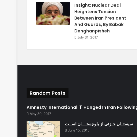
Insight: Nuclear Deal
Heightens Tension
Between Iran President
And Guards, By Babak
Dehghanpisheh
July 31, 2017
Random Posts
Amnesty International: 11 Hanged In Iran Followi
May 30, 2017
سيستــان جـزئی از بلوچستــــان اســت
June 15, 2015