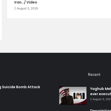
a
e
Iran…/ Video
n
r
August 3, 2026
'
n
Recent
ng Suicide Bomb Attack
Yaghub Meh
ever execut
August 3, 20
Description