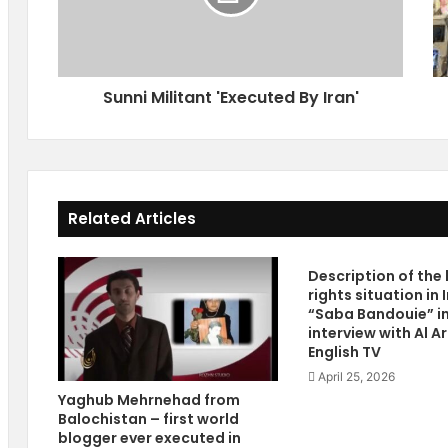
M
u
i
m
l
a
i
n
Sunni Militant 'Executed By Iran'
t
R
a
i
n
g
t
h
'
t
E
s
Related Articles
x
R
e
e
c
m
Description of th
u
a
rights situation in 
t
i
“Saba Bandouie” i
e
n
interview with Al A
d
A
English TV
B
C
April 25, 2026
y
o
Yaghub Mehrnehad from
I
n
Balochistan – first world
r
c
blogger ever executed in