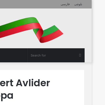
بلوچی
فارسی
Search
for
ert Avlider
ppa