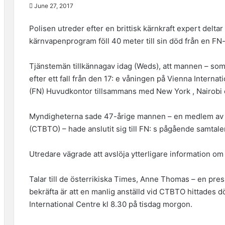
June 27, 2017
Polisen utreder efter en brittisk kärnkraft expert deltar
kärnvapenprogram föll 40 meter till sin död från en FN
Tjänstemän tillkännagav idag (Weds), att mannen – som
efter ett fall från den 17: e våningen på Vienna Interna
(FN) Huvudkontor tillsammans med New York , Nairobi
Myndigheterna sade 47-årige mannen – en medlem av 
(CTBTO) – hade anslutit sig till FN: s pågående samtal
Utredare vägrade att avslöja ytterligare information om 
Talar till de österrikiska Times, Anne Thomas – en pres
bekräfta är att en manlig anställd vid CTBTO hittades d
International Centre kl 8.30 på tisdag morgon.