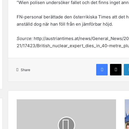
“Wien polisen undersöker fallet och det finns inget anna
FN-personal berättade den österrikiska Times att det had
anställd dog när han föll från en jämförbar höjd.
Source:
http://austriantimes.at/news/General_News/2
21/17423/British_nuclear_expert_dies_in_40-metre_p
Facebook
X
Share
S
I
u
r
n
a
n
n
i
H