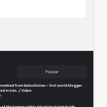
Popular
rnehad from Balochistan – first world blogger
ed in Iran…/ Video
26
 of the human rights situation in Iran by Ms.