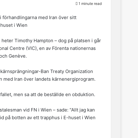
1 minute read
 i förhandlingarna med Iran över sitt
-huset i Wien
 heter Timothy Hampton – dog på platsen i går
tional Centre (VIC), en av Förenta nationernas
 och Genève.
kärnsprängningar-Ban Treaty Organization
en med Iran över landets kärnenergiprogram.
fallet, men sa att de beställde en obduktion.
stalesman vid FN i Wien – sade: “Allt jag kan
öd på botten av ett trapphus i E-huset i Wien