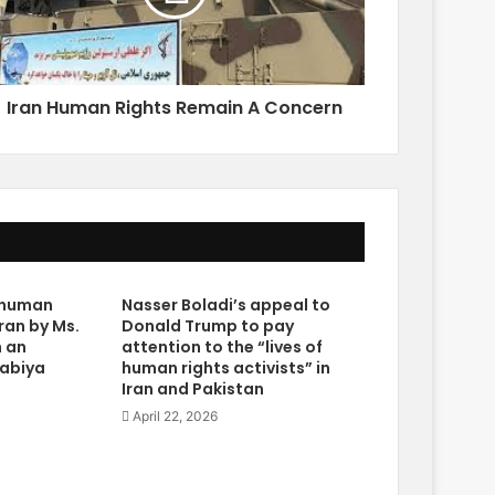
Iran Human Rights Remain A Concern
e human
Nasser Boladi’s appeal to
Iran by Ms.
Donald Trump to pay
n an
attention to the “lives of
rabiya
human rights activists” in
Iran and Pakistan
April 22, 2026