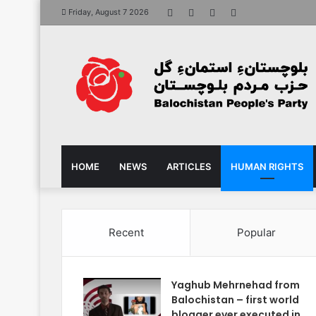
Facebook
X
YouTube
Instagram
Friday, August 7 2026
HOME
NEWS
ARTICLES
HUMAN RIGHTS
Recent
Popular
Yaghub Mehrnehad from
Balochistan – first world
blogger ever executed in