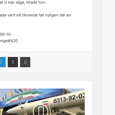
t vi kan säga, tillade hon.
e varit ett liknande fall nyligen där en
009-10-
lunge#%20
LinkedIn
Share via Email
Print