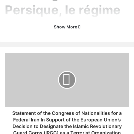
Persique, le régime
iranien intensifie
Show More
ses exactions au
Sistan-
S
t
Baloutchistan où il y
a
t
e
a une résistance
m
e
n
armée »
t
o
Statement of the Congress of Nationalities for a
f
Federal Iran In Support of the European Union’s
Au Sistan-Baloutchistan, les arrestations et les exécutions
t
Decision to Designate the Islamic Revolutionary
sommaires se multiplient ces dernières semaines. Alors
h
Guard Corps (IRGC) as a Terrorist Organization