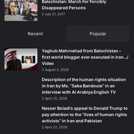
Balochistan: March For Forcibly
a
période de transition, suivi de la création d’une
Disappeared Persons
r
constitution adaptée à ces normes. À notre avis, cette
July 31, 2017
y
approche peut satisfaire les objectifs de la plupart des
G
groupes démocratiques. La plupart des oppositions
u
Recent
Popular
iraniennes, qu’elles soient ethniques ou politiques,
a
r
prétendent s’accorder sur un gouvernement de transition
d
Yaghub Mehrnehad from Balochistan –
démocratique, laïque, et la protection des minorités
C
first world blogger ever executed in Iran…/
ethniques ou de genre.
o
Video
Puisque tout le monde semble d’accord, qu’est-ce qui
r
August 3, 2026
empêche une union de tous ces groupes, ce qui
p
Description of the human rights situation
s
rassurerait l’Occident ?
in Iran by Ms. “Saba Bandouie” in an
(
Actuellement, il y a un processus positif en cours parmi
interview with Al Arabiya English TV
I
les groupes démocratiques. Ils travaillent vers l’unité pour
April 25, 2026
R
créer une force
politique
qui assure un équilibre des
G
Nasser Boladi’s appeal to Donald Trump to
pouvoirs dans un Iran futur, afin qu’une orientation
C
pay attention to the “lives of human rights
politique ne domine pas, comme cela s’est produit en
)
activists” in Iran and Pakistan
a
1979.
April 22, 2026
s